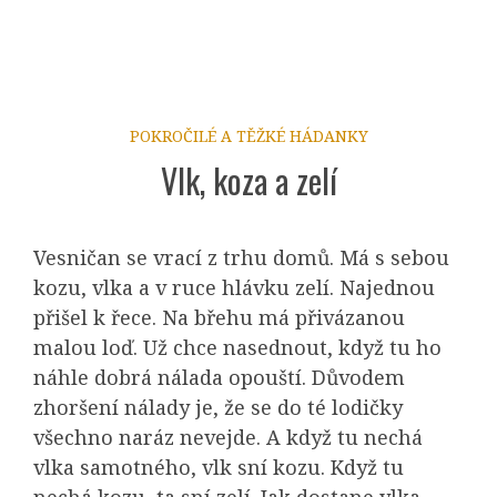
POKROČILÉ A TĚŽKÉ HÁDANKY
Vlk, koza a zelí
Vesničan se vrací z trhu domů. Má s sebou
kozu, vlka a v ruce hlávku zelí. Najednou
přišel k řece. Na břehu má přivázanou
malou loď. Už chce nasednout, když tu ho
náhle dobrá nálada opouští. Důvodem
zhoršení nálady je, že se do té lodičky
všechno naráz nevejde. A když tu nechá
vlka samotného, vlk sní kozu. Když tu
nechá kozu, ta sní zelí. Jak dostane vlka,