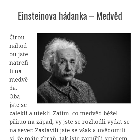
Einsteinova hádanka – Medvěd
Čirou
náhod
ou jste
natrefi
li na
medvě
da.
Oba
jste se
zalekli a utekli. Zatím, co medvěd běžel
přímo na západ, vy jste se rozhodli vydat se
na sever. Zastavili jste se však a uvědomili
si, že máte zbraň, tak jste zamířili směrem