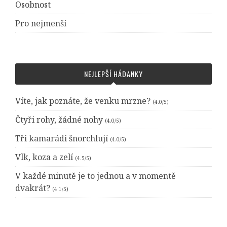
Osobnost
Pro nejmenší
NEJLEPŠÍ HÁDANKY
Víte, jak poznáte, že venku mrzne?
(4.0/5)
Čtyři rohy, žádné nohy
(4.0/5)
Tři kamarádi šnorchlují
(4.0/5)
Vlk, koza a zelí
(4.5/5)
V každé minutě je to jednou a v momentě
dvakrát?
(4.1/5)