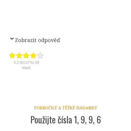
Zobrazit odpověď
4.2
(83.27%)
49
hlasů
POKROČILÉ A TĚŽKÉ HÁDANKY
Použijte čísla 1, 9, 9, 6