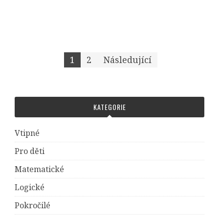
1
2
Následující
Navigace pro příspěvky
KATEGORIE
Vtipné
Pro děti
Matematické
Logické
Pokročilé