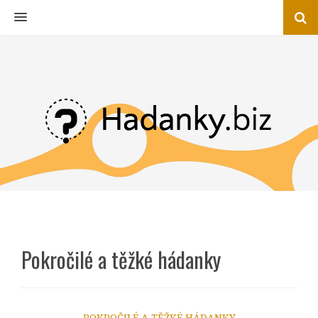
MENU
Pokročilé a těžké hádanky
POKROČILÉ A TĚŽKÉ HÁDANKY