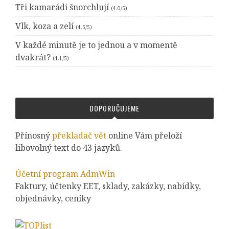
Tři kamarádi šnorchlují
(4.0/5)
Vlk, koza a zelí
(4.5/5)
V každé minutě je to jednou a v momentě
dvakrát?
(4.1/5)
DOPORUČUJEME
Přínosný
překladač vět
online Vám přeloží
libovolný text do 43 jazyků.
Účetní program AdmWin
Faktury, účtenky EET, sklady, zakázky, nabídky,
objednávky, ceníky