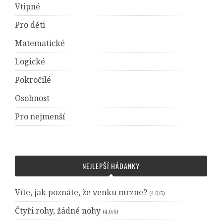
Vtipné
Pro děti
Matematické
Logické
Pokročilé
Osobnost
Pro nejmenší
NEJLEPŠÍ HÁDANKY
Víte, jak poznáte, že venku mrzne?
(4.0/5)
Čtyři rohy, žádné nohy
(4.0/5)