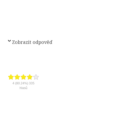
Zobrazit odpověď
4
(80.24%)
335
hlasů