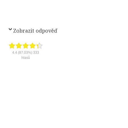
Zobrazit odpověď
4.4
(87.03%)
333
hlasů