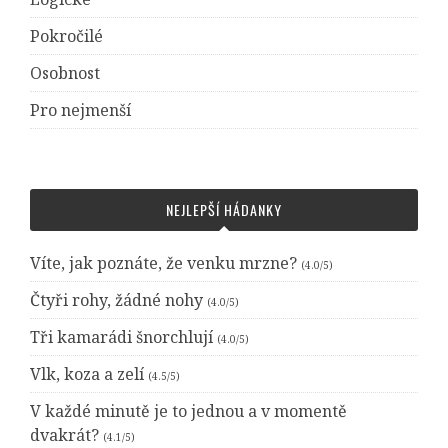
Pokročilé
Osobnost
Pro nejmenší
NEJLEPŠÍ HÁDANKY
Víte, jak poznáte, že venku mrzne?
(4.0/5)
Čtyři rohy, žádné nohy
(4.0/5)
Tři kamarádi šnorchlují
(4.0/5)
Vlk, koza a zelí
(4.5/5)
V každé minutě je to jednou a v momentě
dvakrát?
(4.1/5)