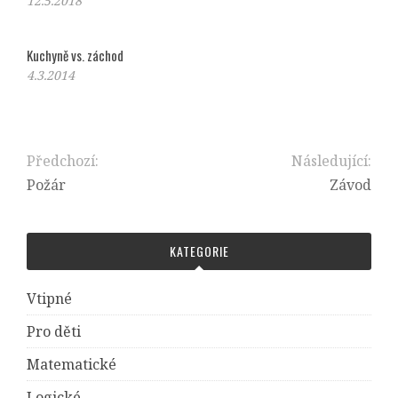
12.5.2018
Kuchyně vs. záchod
4.3.2014
Předchozí:
Následující:
Požár
Závod
KATEGORIE
Vtipné
Pro děti
Matematické
Logické