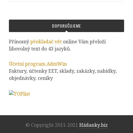
DOPORUČUJEME
Přínosný
překladač vět
online Vám přeloží
libovolný text do 43 jazyků.
Účetní program AdmWin
Faktury, účtenky EET, sklady, zakázky, nabídky,
objednávky, ceníky
© Copyright 2011-2021
Hádanky.biz