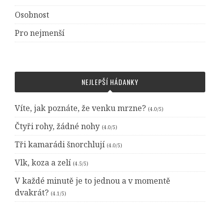
Osobnost
Pro nejmenší
NEJLEPŠÍ HÁDANKY
Víte, jak poznáte, že venku mrzne?
(4.0/5)
Čtyři rohy, žádné nohy
(4.0/5)
Tři kamarádi šnorchlují
(4.0/5)
Vlk, koza a zelí
(4.5/5)
V každé minutě je to jednou a v momentě
dvakrát?
(4.1/5)