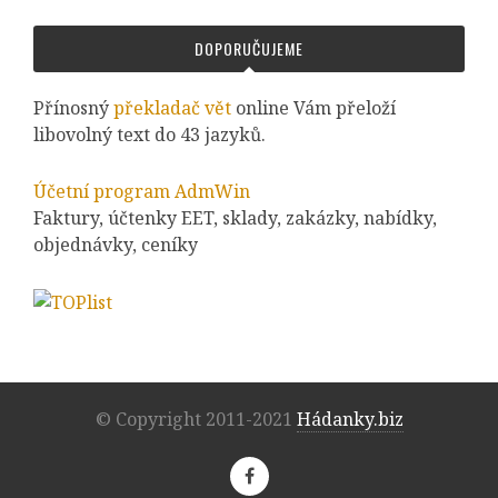
DOPORUČUJEME
Přínosný
překladač vět
online Vám přeloží
libovolný text do 43 jazyků.
Účetní program AdmWin
Faktury, účtenky EET, sklady, zakázky, nabídky,
objednávky, ceníky
© Copyright 2011-2021
Hádanky.biz