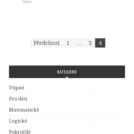
hlasů
Předchozí
1
…
3
4
Navigace pro příspěvky
KATEGORIE
Vtipné
Pro děti
Matematické
Logické
Pokročilé